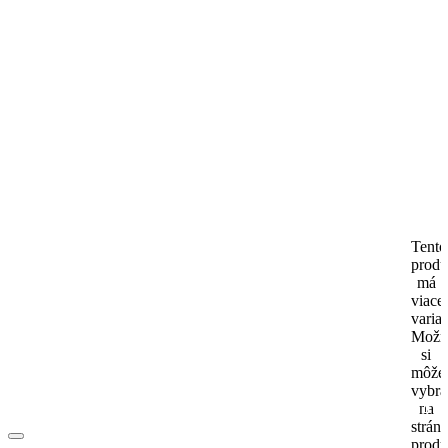
Tento
produ
má
viace
varia
Možn
si
môže
vybra
na
strán
produ