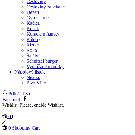
Cestoviny
Cestoviny zapekané
Dezert
Gyros tanier
Kačica
Kebab
Kuracie mňamky
Prílohy
Rizoto
Rollo
Šaláty
Schnitzel burger
Vyprážané minútky
Nápojový lístok
Nealko
Pivo/Víno
Prihlásiť sa
Facebook
Wishlist
Please, enable Wishlist.
0
0
0
Shopping Cart