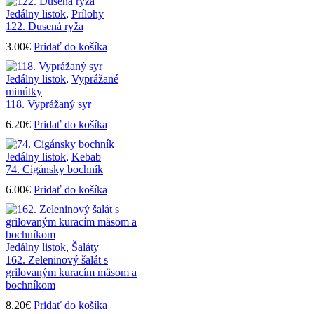
Jedálny listok
,
Prílohy
122. Dusená ryža
3.00
€
Pridať do košíka
Jedálny listok
,
Vyprážané
minútky
118. Vyprážaný syr
6.20
€
Pridať do košíka
Jedálny listok
,
Kebab
74. Cigánsky bochník
6.00
€
Pridať do košíka
Jedálny listok
,
Šaláty
162. Zeleninový šalát s
grilovaným kuracím mäsom a
bochníkom
8.20
€
Pridať do košíka