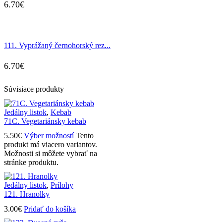
6.70
€
111. Vyprážaný černohorský rez...
6.70
€
Súvisiace produkty
Jedálny listok
,
Kebab
71C. Vegetariánsky kebab
5.50
€
Výber možností
Tento
produkt má viacero variantov.
Možnosti si môžete vybrať na
stránke produktu.
Jedálny listok
,
Prílohy
121. Hranolky
3.00
€
Pridať do košíka