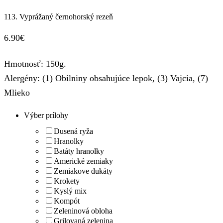
113. Vyprážaný černohorský rezeň
6.90
€
Hmotnosť: 150g.
Alergény: (1) Obilniny obsahujúce lepok, (3) Vajcia, (7)
Mlieko
Výber prílohy
Dusená ryža
Hranolky
Batáty hranolky
Americké zemiaky
Zemiakove dukáty
Krokety
Kyslý mix
Kompót
Zeleninová obloha
Grilovaná zelenina