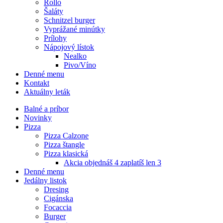
Rollo
Šaláty
Schnitzel burger
Vyprážané minútky
Prílohy
Nápojový lístok
Nealko
Pivo/Víno
Denné menu
Kontakt
Aktuálny leták
Balné a príbor
Novinky
Pizza
Pizza Calzone
Pizza štangle
Pizza klasická
Akcia objednáš 4 zaplatíš len 3
Denné menu
Jedálny listok
Dresing
Cigánska
Focaccia
Burger