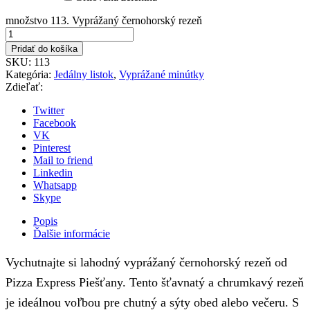
množstvo 113. Vyprážaný černohorský rezeň
Pridať do košíka
SKU:
113
Kategória:
Jedálny listok
,
Vyprážané minútky
Zdieľať:
Twitter
Facebook
VK
Pinterest
Mail to friend
Linkedin
Whatsapp
Skype
Popis
Ďalšie informácie
Vychutnajte si lahodný vyprážaný černohorský rezeň od
Pizza Express Piešťany. Tento šťavnatý a chrumkavý rezeň
je ideálnou voľbou pre chutný a sýty obed alebo večeru. S