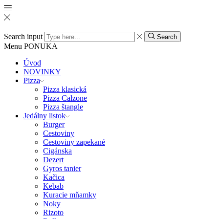
Search input
Search
Menu
PONUKA
Úvod
NOVINKY
Pizza
Pizza klasická
Pizza Calzone
Pizza štangle
Jedálny listok
Burger
Cestoviny
Cestoviny zapekané
Cigánska
Dezert
Gyros tanier
Kačica
Kebab
Kuracie mňamky
Noky
Rizoto