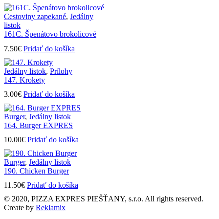
Cestoviny zapekané
,
Jedálny
listok
161C. Špenátovo brokolicové
7.50
€
Pridať do košíka
Jedálny listok
,
Prílohy
147. Krokety
3.00
€
Pridať do košíka
Burger
,
Jedálny listok
164. Burger EXPRES
10.00
€
Pridať do košíka
Burger
,
Jedálny listok
190. Chicken Burger
11.50
€
Pridať do košíka
© 2020, PIZZA EXPRES PIEŠŤANY, s.r.o. All rights reserved.
Create by
Reklamix