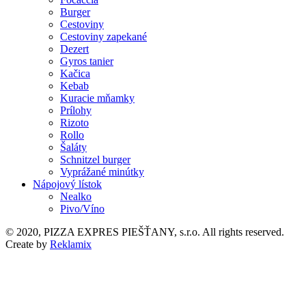
Burger
Cestoviny
Cestoviny zapekané
Dezert
Gyros tanier
Kačica
Kebab
Kuracie mňamky
Prílohy
Rizoto
Rollo
Šaláty
Schnitzel burger
Vyprážané minútky
Nápojový lístok
Nealko
Pivo/Víno
© 2020, PIZZA EXPRES PIEŠŤANY, s.r.o. All rights reserved.
Create by
Reklamix