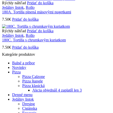
Rýchly náhľad
Pridať do košíka
Jedálny listok
,
Rollo
180A. Tortilla plnená mäsovými nugetkami
7.50
€
Pridať do košíka
Rýchly náhľad
Pridať do košíka
Jedálny listok
,
Rollo
180C. Tortilla s chrumkavým kuriatkom
7.50
€
Pridať do košíka
Kategórie produktov
Balné a príbor
Novinky
Pizza
Pizza Calzone
Pizza štangle
Pizza klasická
Akcia objednáš 4 zaplatíš len 3
Denné menu
Jedálny listok
Dresing
Cigánska
Focaccia