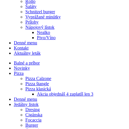
Rollo
Šaláty
Schnitzel burger
Vyprážané minútky
Prílohy
Nápojový lístok
Nealko
Pivo/Víno
Denné menu
Kontakt
Aktuálny leták
Balné a príbor
Novinky
Pizza
Pizza Calzone
Pizza štangle
Pizza klasická
Akcia objednáš 4 zaplatíš len 3
Denné menu
Jedálny listok
Dresing
Cigánska
Focaccia
Burger