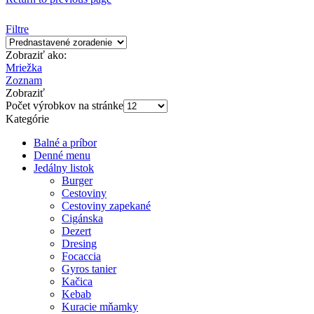
Filtre
Zobraziť ako:
Mriežka
Zoznam
Zobraziť
Počet výrobkov na stránke
Kategórie
Balné a príbor
Denné menu
Jedálny listok
Burger
Cestoviny
Cestoviny zapekané
Cigánska
Dezert
Dresing
Focaccia
Gyros tanier
Kačica
Kebab
Kuracie mňamky