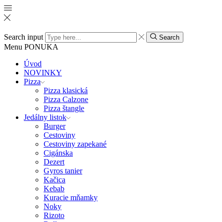
Search input
Search
Menu
PONUKA
Úvod
NOVINKY
Pizza
Pizza klasická
Pizza Calzone
Pizza štangle
Jedálny listok
Burger
Cestoviny
Cestoviny zapekané
Cigánska
Dezert
Gyros tanier
Kačica
Kebab
Kuracie mňamky
Noky
Rizoto