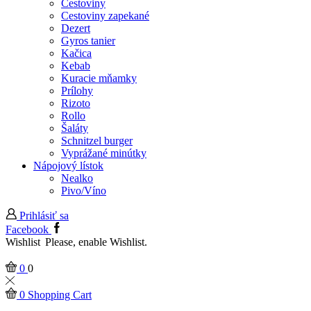
Cestoviny
Cestoviny zapekané
Dezert
Gyros tanier
Kačica
Kebab
Kuracie mňamky
Prílohy
Rizoto
Rollo
Šaláty
Schnitzel burger
Vyprážané minútky
Nápojový lístok
Nealko
Pivo/Víno
Prihlásiť sa
Facebook
Wishlist
Please, enable Wishlist.
0
0
0
Shopping Cart