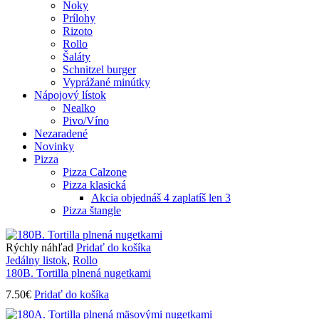
Noky
Prílohy
Rizoto
Rollo
Šaláty
Schnitzel burger
Vyprážané minútky
Nápojový lístok
Nealko
Pivo/Víno
Nezaradené
Novinky
Pizza
Pizza Calzone
Pizza klasická
Akcia objednáš 4 zaplatíš len 3
Pizza štangle
Rýchly náhľad
Pridať do košíka
Jedálny listok
,
Rollo
180B. Tortilla plnená nugetkami
7.50
€
Pridať do košíka