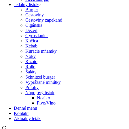
Jedálny listok
Burger
Cestoviny
Cestoviny zapekané
Cigánska
Dezert
Gyros tanier
Kačica
Kebab
Kuracie mňamky
Noky
Rizoto
Rollo
Šaláty
Schnitzel burger
Vyprážané minútky
Prílohy
Nápojový lístok
Nealko
Pivo/Víno
Denné menu
Kontakt
Aktuálny leták