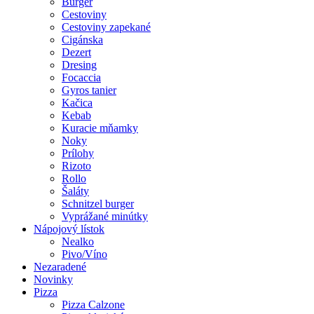
Burger
Cestoviny
Cestoviny zapekané
Cigánska
Dezert
Dresing
Focaccia
Gyros tanier
Kačica
Kebab
Kuracie mňamky
Noky
Prílohy
Rizoto
Rollo
Šaláty
Schnitzel burger
Vyprážané minútky
Nápojový lístok
Nealko
Pivo/Víno
Nezaradené
Novinky
Pizza
Pizza Calzone