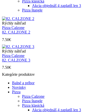
Pizza klasická
Akcia objednáš 4 zaplatíš len 3
Pizza štangle
Rýchly náhľad
Pizza Calzone
82. CALZONE 2
7.50
€
Rýchly náhľad
Pizza Calzone
82. CALZONE 3
7.50
€
Kategórie produktov
Balné a príbor
Novinky
Pizza
Pizza Calzone
Pizza štangle
Pizza klasická
Akcia objednáš 4 zaplatíš len 3