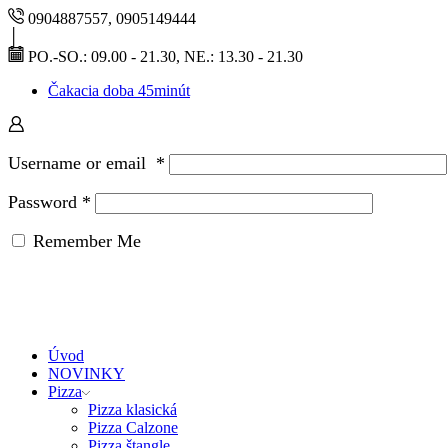
0904887557, 0905149444
PO.-SO.: 09.00 - 21.30, NE.: 13.30 - 21.30
Čakacia doba 45minút
Username or email
*
Password
*
Remember Me
Úvod
NOVINKY
Pizza
Pizza klasická
Pizza Calzone
Pizza štangle