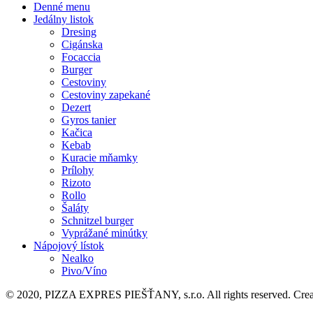
Denné menu
Jedálny listok
Dresing
Cigánska
Focaccia
Burger
Cestoviny
Cestoviny zapekané
Dezert
Gyros tanier
Kačica
Kebab
Kuracie mňamky
Prílohy
Rizoto
Rollo
Šaláty
Schnitzel burger
Vyprážané minútky
Nápojový lístok
Nealko
Pivo/Víno
© 2020, PIZZA EXPRES PIEŠŤANY, s.r.o. All rights reserved. Cre