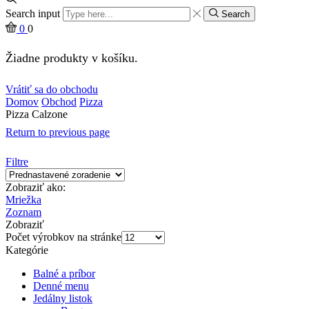
Search input
Search
0
0
Žiadne produkty v košíku.
Vrátiť sa do obchodu
Domov
Obchod
Pizza
Pizza Calzone
Return to previous page
Filtre
Zobraziť ako:
Mriežka
Zoznam
Zobraziť
Počet výrobkov na stránke
Kategórie
Balné a príbor
Denné menu
Jedálny listok