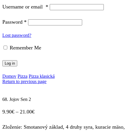
Username or email
*
Password
*
Lost password?
Remember Me
Log in
Domov
Pizza
Pizza klasická
Return to previous page
68. Jojov Sen 2
Price
9.90
€
–
21.00
€
range:
Zloženie: Smotanový základ, 4 druhy syra, kuracie mäso,
9.90€