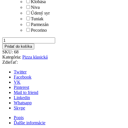
Klobása
Niva
Údený syr
Tuniak
Parmezán
Pecorino
množstvo
68.
Pridať do košíka
Jojov
SKU:
68
Sen
Kategória:
Pizza klasická
2
Zdieľať:
Twitter
Facebook
VK
Pinterest
Mail to friend
Linkedin
Whatsapp
Skype
Popis
Ďalšie informácie