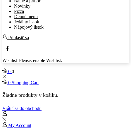
Balné a príbor
Novinky
Pizza
Denné menu
Jedálny listok
Nápojový lístok
Prihlásiť sa
Facebook
Wishlist
Please, enable Wishlist.
0
0
0
Shopping Cart
Žiadne produkty v košíku.
Vrátiť sa do obchodu
My Account