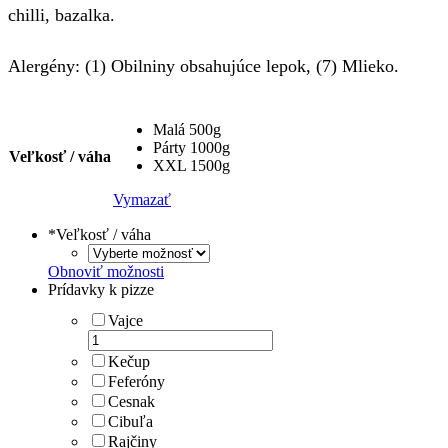
chilli, bazalka.
through
21.00€
Alergény: (1) Obilniny obsahujúce lepok, (7) Mlieko.
Malá 500g
Párty 1000g
Veľkosť / váha
XXL 1500g
Vymazať
*
Veľkosť / váha
Obnoviť možnosti
Prídavky k pizze
Vajce
Kečup
Feferóny
Cesnak
Cibuľa
Rajčiny