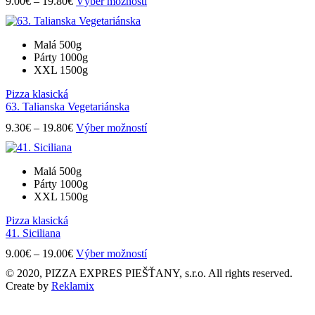
Price
Tento
stránke
9.00
€
–
19.80
€
Výber možností
range:
produkt
produktu.
9.00€
má
through
viacero
Malá 500g
19.80€
variantov.
Párty 1000g
Možnosti
XXL 1500g
si
môžete
Pizza klasická
vybrať
63. Talianska Vegetariánska
na
Price
Tento
stránke
9.30
€
–
19.80
€
Výber možností
range:
produkt
produktu.
9.30€
má
through
viacero
Malá 500g
19.80€
variantov.
Párty 1000g
Možnosti
XXL 1500g
si
môžete
Pizza klasická
vybrať
41. Siciliana
na
Price
Tento
stránke
9.00
€
–
19.00
€
Výber možností
range:
produkt
produktu.
© 2020, PIZZA EXPRES PIEŠŤANY, s.r.o. All rights reserved.
9.00€
má
Create by
Reklamix
through
viacero
19.00€
variantov.