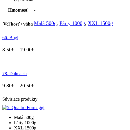
Hmotnosť
-
Malá 500g
,
Párty 1000g
,
XXL 1500g
Veľkosť / váha
66. Bogi
Price
8.50
€
–
19.00
€
range:
8.50€
78. Dalmacia
through
19.00€
Price
9.80
€
–
20.50
€
range:
Súvisiace produkty
9.80€
through
Malá 500g
20.50€
Párty 1000g
XXL 1500g