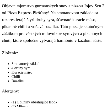
Objavte tajomstvo gurmánskych snov s pizzou Jojov Sen 2
od Pizza Express Piešťany! Na smotanovom základe sa
rozprestierajú štyri druhy syra, šťavnaté kuracie mäso,
pikantné chilli a voňavá bazalka. Táto pizza je skutočným
zážitkom pre všetkých milovníkov syrových a pikantných
chutí, ktoré spoločne vytvárajú harmóniu v každom súste.
Zloženie:
Smotanový základ
4 druhy syra
Kuracie mäso
Chilli
Bazalka
Alergény:
(1) Obilniny obsahujúce lepok
(7) Mlieko