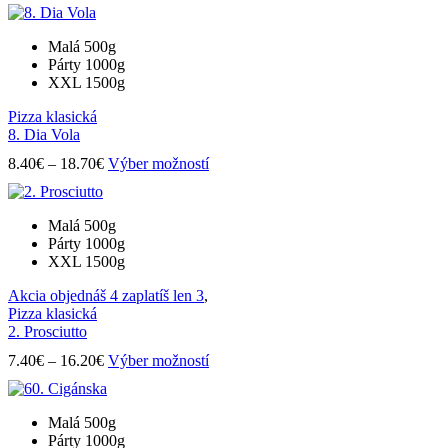
range:
produkt
produktu.
9.80€
má
through
viacero
Malá 500g
20.50€
variantov.
Párty 1000g
Možnosti
XXL 1500g
si
môžete
Pizza klasická
vybrať
8. Dia Vola
na
Price
Tento
stránke
8.40
€
–
18.70
€
Výber možností
range:
produkt
produktu.
8.40€
má
through
viacero
Malá 500g
18.70€
variantov.
Párty 1000g
Možnosti
XXL 1500g
si
môžete
Akcia objednáš 4 zaplatíš len 3
,
vybrať
Pizza klasická
na
2. Prosciutto
stránke
Price
Tento
produktu.
7.40
€
–
16.20
€
Výber možností
range:
produkt
7.40€
má
through
viacero
Malá 500g
16.20€
variantov.
Párty 1000g