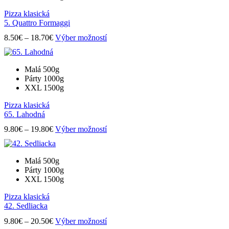
Pizza klasická
5. Quattro Formaggi
Price
Tento
8.50
€
–
18.70
€
Výber možností
range:
produkt
8.50€
má
through
viacero
Malá 500g
18.70€
variantov.
Párty 1000g
Možnosti
XXL 1500g
si
môžete
Pizza klasická
vybrať
65. Lahodná
na
Price
Tento
stránke
9.80
€
–
19.80
€
Výber možností
range:
produkt
produktu.
9.80€
má
through
viacero
Malá 500g
19.80€
variantov.
Párty 1000g
Možnosti
XXL 1500g
si
môžete
Pizza klasická
vybrať
42. Sedliacka
na
Price
Tento
stránke
9.80
€
–
20.50
€
Výber možností