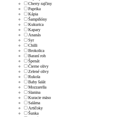
Cherry rajčiny
Paprika
Kápia
Šampiňóny
Kukurica
Kapary
Ananás
Syr
Chilli
Brokolica
Baraní roh
Špenát
Čierne olivy
Zelené olivy
Rukola
Baby šalát
Mozzarella
Slanina
Kuracie mäso
Saláma
Artičoky
Šunka