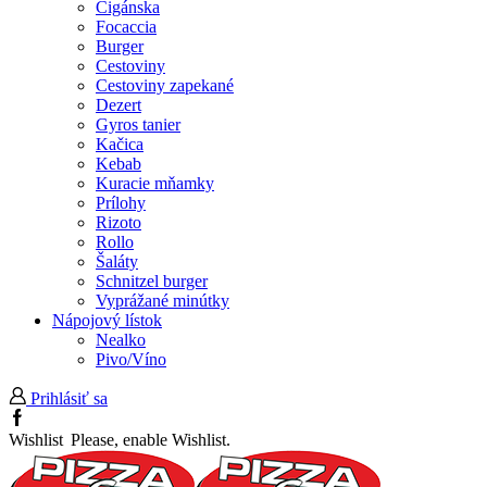
Cigánska
Focaccia
Burger
Cestoviny
Cestoviny zapekané
Dezert
Gyros tanier
Kačica
Kebab
Kuracie mňamky
Prílohy
Rizoto
Rollo
Šaláty
Schnitzel burger
Vyprážané minútky
Nápojový lístok
Nealko
Pivo/Víno
Prihlásiť sa
Facebook
Wishlist
Please, enable Wishlist.