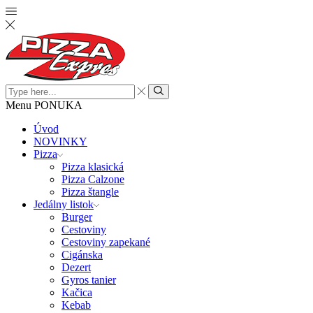
Search
input
Search
Menu
PONUKA
Úvod
NOVINKY
Pizza
Pizza klasická
Pizza Calzone
Pizza štangle
Jedálny listok
Burger
Cestoviny
Cestoviny zapekané
Cigánska
Dezert
Gyros tanier
Kačica
Kebab