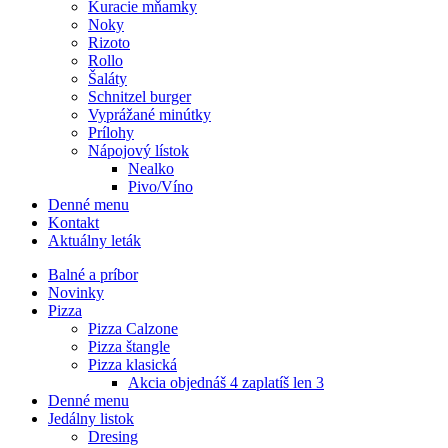
Kuracie mňamky
Noky
Rizoto
Rollo
Šaláty
Schnitzel burger
Vyprážané minútky
Prílohy
Nápojový lístok
Nealko
Pivo/Víno
Denné menu
Kontakt
Aktuálny leták
Balné a príbor
Novinky
Pizza
Pizza Calzone
Pizza štangle
Pizza klasická
Akcia objednáš 4 zaplatíš len 3
Denné menu
Jedálny listok
Dresing