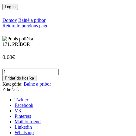
Log in
Domov
Balné a príbor
Return to previous page
171. PRÍBOR
0.60
€
množstvo
171.
Pridať do košíka
PRÍBOR
Kategória:
Balné a príbor
Zdieľať:
Twitter
Facebook
VK
Pinterest
Mail to friend
Linkedin
Whatsapp